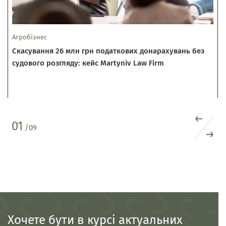
Агробізнес
А
Скасування 26 млн грн податкових донарахувань без
судового розгляду: кейс Martyniv Law Firm
01
/
09
Хочете бути в курсі актуальних