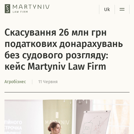
Uk
Головна
Новини
Скасування 26 млн грн податкових до
Скасування 26 млн грн
податкових донарахувань
без судового розгляду:
кейс Martyniv Law Firm
Агробізнес
11 Червня